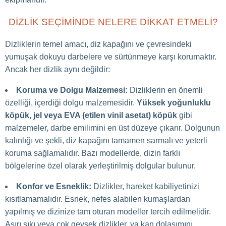
DIZLIK SEÇIMINDE NELERE DIKKAT ETMELI?
Dizliklerin temel amacı, diz kapağını ve çevresindeki
yumuşak dokuyu darbelere ve sürtünmeye karşı korumaktır.
Ancak her dizlik aynı değildir:
Koruma ve Dolgu Malzemesi:
Dizliklerin en önemli
özelliği, içerdiği dolgu malzemesidir.
Yüksek yoğunluklu
köpük, jel veya EVA (etilen vinil asetat) köpük
gibi
malzemeler, darbe emilimini en üst düzeye çıkarır. Dolgunun
kalınlığı ve şekli, diz kapağını tamamen sarmalı ve yeterli
koruma sağlamalıdır. Bazı modellerde, dizin farklı
bölgelerine özel olarak yerleştirilmiş dolgular bulunur.
Konfor ve Esneklik:
Dizlikler, hareket kabiliyetinizi
kısıtlamamalıdır. Esnek, nefes alabilen kumaşlardan
yapılmış ve dizinize tam oturan modeller tercih edilmelidir.
Aşırı sıkı veya çok gevşek dizlikler, ya kan dolaşımını