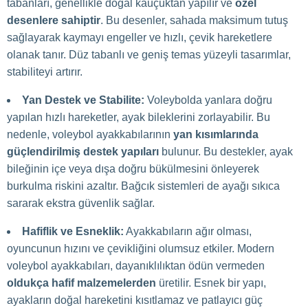
tabanları, genellikle doğal kauçuktan yapılır ve
özel
desenlere sahiptir
. Bu desenler, sahada maksimum tutuş
sağlayarak kaymayı engeller ve hızlı, çevik hareketlere
olanak tanır. Düz tabanlı ve geniş temas yüzeyli tasarımlar,
stabiliteyi artırır.
Yan Destek ve Stabilite:
Voleybolda yanlara doğru
yapılan hızlı hareketler, ayak bileklerini zorlayabilir. Bu
nedenle, voleybol ayakkabılarının
yan kısımlarında
güçlendirilmiş destek yapıları
bulunur. Bu destekler, ayak
bileğinin içe veya dışa doğru bükülmesini önleyerek
burkulma riskini azaltır. Bağcık sistemleri de ayağı sıkıca
sararak ekstra güvenlik sağlar.
Hafiflik ve Esneklik:
Ayakkabıların ağır olması,
oyuncunun hızını ve çevikliğini olumsuz etkiler. Modern
voleybol ayakkabıları, dayanıklılıktan ödün vermeden
oldukça hafif malzemelerden
üretilir. Esnek bir yapı,
ayakların doğal hareketini kısıtlamaz ve patlayıcı güç