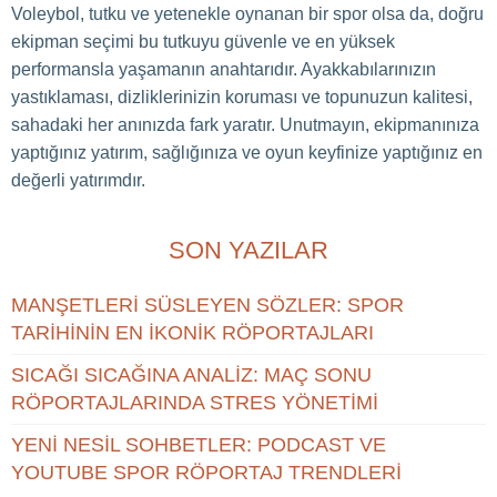
Voleybol, tutku ve yetenekle oynanan bir spor olsa da, doğru
ekipman seçimi bu tutkuyu güvenle ve en yüksek
performansla yaşamanın anahtarıdır. Ayakkabılarınızın
yastıklaması, dizliklerinizin koruması ve topunuzun kalitesi,
sahadaki her anınızda fark yaratır. Unutmayın, ekipmanınıza
yaptığınız yatırım, sağlığınıza ve oyun keyfinize yaptığınız en
değerli yatırımdır.
SON YAZILAR
MANŞETLERI SÜSLEYEN SÖZLER: SPOR
TARIHININ EN İKONIK RÖPORTAJLARI
SICAĞI SICAĞINA ANALIZ: MAÇ SONU
RÖPORTAJLARINDA STRES YÖNETIMI
YENI NESIL SOHBETLER: PODCAST VE
YOUTUBE SPOR RÖPORTAJ TRENDLERI