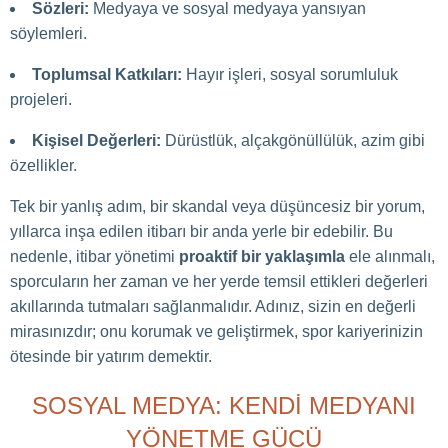
Sözleri:
Medyaya ve sosyal medyaya yansıyan
söylemleri.
Toplumsal Katkıları:
Hayır işleri, sosyal sorumluluk
projeleri.
Kişisel Değerleri:
Dürüstlük, alçakgönüllülük, azim gibi
özellikler.
Tek bir yanlış adım, bir skandal veya düşüncesiz bir yorum,
yıllarca inşa edilen itibarı bir anda yerle bir edebilir. Bu
nedenle, itibar yönetimi
proaktif bir yaklaşımla
ele alınmalı,
sporcuların her zaman ve her yerde temsil ettikleri değerleri
akıllarında tutmaları sağlanmalıdır. Adınız, sizin en değerli
mirasınızdır; onu korumak ve geliştirmek, spor kariyerinizin
ötesinde bir yatırım demektir.
SOSYAL MEDYA: KENDI MEDYANI
YÖNETME GÜCÜ