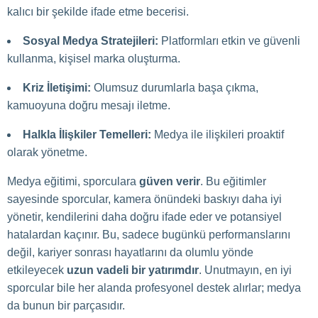
kalıcı bir şekilde ifade etme becerisi.
Sosyal Medya Stratejileri:
Platformları etkin ve güvenli
kullanma, kişisel marka oluşturma.
Kriz İletişimi:
Olumsuz durumlarla başa çıkma,
kamuoyuna doğru mesajı iletme.
Halkla İlişkiler Temelleri:
Medya ile ilişkileri proaktif
olarak yönetme.
Medya eğitimi, sporculara
güven verir
. Bu eğitimler
sayesinde sporcular, kamera önündeki baskıyı daha iyi
yönetir, kendilerini daha doğru ifade eder ve potansiyel
hatalardan kaçınır. Bu, sadece bugünkü performanslarını
değil, kariyer sonrası hayatlarını da olumlu yönde
etkileyecek
uzun vadeli bir yatırımdır
. Unutmayın, en iyi
sporcular bile her alanda profesyonel destek alırlar; medya
da bunun bir parçasıdır.