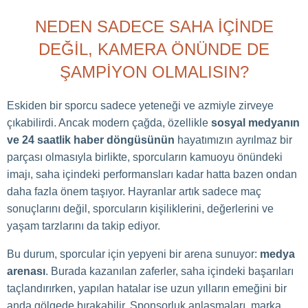
NEDEN SADECE SAHA İÇINDE
DEĞIL, KAMERA ÖNÜNDE DE
ŞAMPIYON OLMALISIN?
Eskiden bir sporcu sadece yeteneği ve azmiyle zirveye
çıkabilirdi. Ancak modern çağda, özellikle
sosyal medyanın
ve 24 saatlik haber döngüsünün
hayatımızın ayrılmaz bir
parçası olmasıyla birlikte, sporcuların kamuoyu önündeki
imajı, saha içindeki performansları kadar hatta bazen ondan
daha fazla önem taşıyor. Hayranlar artık sadece maç
sonuçlarını değil, sporcuların kişiliklerini, değerlerini ve
yaşam tarzlarını da takip ediyor.
Bu durum, sporcular için yepyeni bir arena sunuyor:
medya
arenası
. Burada kazanılan zaferler, saha içindeki başarıları
taçlandırırken, yapılan hatalar ise uzun yılların emeğini bir
anda gölgede bırakabilir. Sponsorluk anlaşmaları, marka