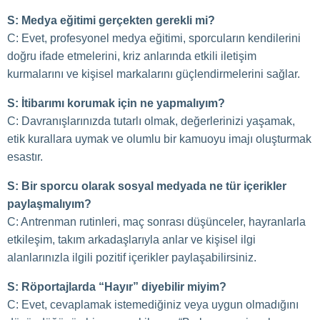
S: Medya eğitimi gerçekten gerekli mi?
C: Evet, profesyonel medya eğitimi, sporcuların kendilerini
doğru ifade etmelerini, kriz anlarında etkili iletişim
kurmalarını ve kişisel markalarını güçlendirmelerini sağlar.
S: İtibarımı korumak için ne yapmalıyım?
C: Davranışlarınızda tutarlı olmak, değerlerinizi yaşamak,
etik kurallara uymak ve olumlu bir kamuoyu imajı oluşturmak
esastır.
S: Bir sporcu olarak sosyal medyada ne tür içerikler
paylaşmalıyım?
C: Antrenman rutinleri, maç sonrası düşünceler, hayranlarla
etkileşim, takım arkadaşlarıyla anlar ve kişisel ilgi
alanlarınızla ilgili pozitif içerikler paylaşabilirsiniz.
S: Röportajlarda “Hayır” diyebilir miyim?
C: Evet, cevaplamak istemediğiniz veya uygun olmadığını