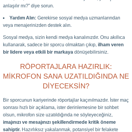
anlaşılır mı?” diye sorun.
Yardım Alın:
Gerekirse sosyal medya uzmanlarından
veya menajerinizden destek alın.
Sosyal medya, sizin kendi medya kanalınızdır. Onu akıllıca
kullanarak, sadece bir sporcu olmaktan çıkıp,
ilham veren
bir lidere veya etkili bir markaya
dönüşebilirsiniz.
RÖPORTAJLARA HAZIRLIK:
MIKROFON SANA UZATILDIĞINDA NE
DIYECEKSIN?
Bir sporcunun kariyerinde röportajlar kaçınılmazdır. İster maç
sonrası hızlı bir açıklama, ister derinlemesine bir sohbet
olsun, mikrofon size uzatıldığında ne söyleyeceğiniz,
imajınızı ve mesajınızı şekillendirmede kritik öneme
sahiptir.
Hazırlıksız yakalanmak, potansiyel bir felakete