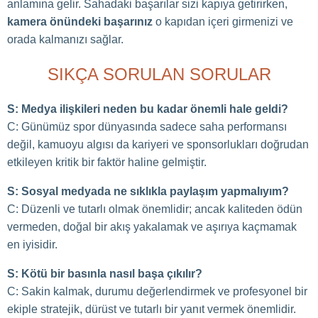
anlamına gelir. Sahadaki başarılar sizi kapıya getirirken,
kamera önündeki başarınız
o kapıdan içeri girmenizi ve
orada kalmanızı sağlar.
SIKÇA SORULAN SORULAR
S: Medya ilişkileri neden bu kadar önemli hale geldi?
C: Günümüz spor dünyasında sadece saha performansı
değil, kamuoyu algısı da kariyeri ve sponsorlukları doğrudan
etkileyen kritik bir faktör haline gelmiştir.
S: Sosyal medyada ne sıklıkla paylaşım yapmalıyım?
C: Düzenli ve tutarlı olmak önemlidir; ancak kaliteden ödün
vermeden, doğal bir akış yakalamak ve aşırıya kaçmamak
en iyisidir.
S: Kötü bir basınla nasıl başa çıkılır?
C: Sakin kalmak, durumu değerlendirmek ve profesyonel bir
ekiple stratejik, dürüst ve tutarlı bir yanıt vermek önemlidir.