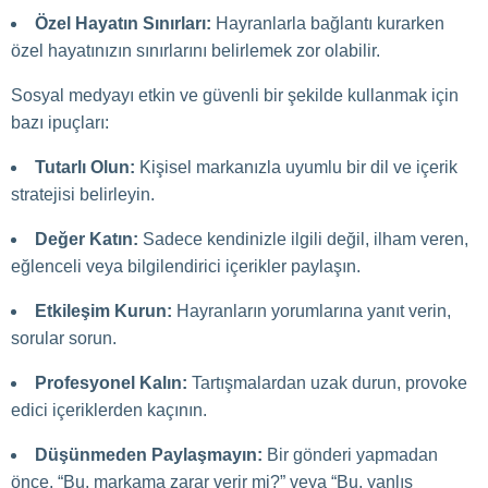
Özel Hayatın Sınırları:
Hayranlarla bağlantı kurarken
özel hayatınızın sınırlarını belirlemek zor olabilir.
Sosyal medyayı etkin ve güvenli bir şekilde kullanmak için
bazı ipuçları:
Tutarlı Olun:
Kişisel markanızla uyumlu bir dil ve içerik
stratejisi belirleyin.
Değer Katın:
Sadece kendinizle ilgili değil, ilham veren,
eğlenceli veya bilgilendirici içerikler paylaşın.
Etkileşim Kurun:
Hayranların yorumlarına yanıt verin,
sorular sorun.
Profesyonel Kalın:
Tartışmalardan uzak durun, provoke
edici içeriklerden kaçının.
Düşünmeden Paylaşmayın:
Bir gönderi yapmadan
önce, “Bu, markama zarar verir mi?” veya “Bu, yanlış