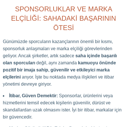
SPONSORLUKLAR VE MARKA
ELÇILIĞI: SAHADAKI BAŞARININ
ÖTESI
Günümüzde sporcuların kazançlarının önemli bir kısmı,
sponsorluk anlaşmaları ve marka elçiliği görevlerinden
geliyor. Ancak şirketler, artık sadece
saha içinde başarılı
olan sporcuları
değil, aynı zamanda
kamuoyu önünde
pozitif bir imaja sahip, güvenilir ve etkileyici marka
elçilerini
arıyor. İşte bu noktada medya ilişkileri ve itibar
yönetimi devreye giriyor.
İtibar, Güven Demektir:
Sponsorlar, ürünlerini veya
hizmetlerini temsil edecek kişilerin güvenilir, dürüst ve
skandallardan uzak olmasını ister. İyi bir itibar, markalar için
bir güvencedir.