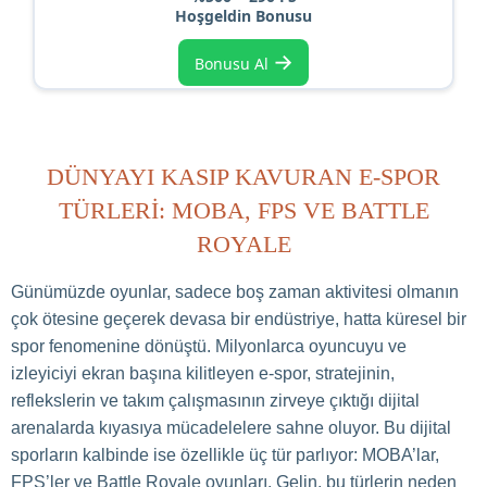
Hoşgeldin Bonusu
→
Bonusu Al
DÜNYAYI KASIP KAVURAN E-SPOR
TÜRLERI: MOBA, FPS VE BATTLE
ROYALE
Günümüzde oyunlar, sadece boş zaman aktivitesi olmanın
çok ötesine geçerek devasa bir endüstriye, hatta küresel bir
spor fenomenine dönüştü. Milyonlarca oyuncuyu ve
izleyiciyi ekran başına kilitleyen e-spor, stratejinin,
reflekslerin ve takım çalışmasının zirveye çıktığı dijital
arenalarda kıyasıya mücadelelere sahne oluyor. Bu dijital
sporların kalbinde ise özellikle üç tür parlıyor: MOBA’lar,
FPS’ler ve Battle Royale oyunları. Gelin, bu türlerin neden