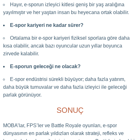
Hayır, e-sporun izleyici kitlesi geniş bir yaş aralığına
yayılmıştır ve her yaştan insan bu heyecana ortak olabilir.
E-spor kariyeri ne kadar sürer?
Ortalama bir e-spor kariyeri fiziksel sporlara göre daha
kısa olabilir, ancak bazı oyuncular uzun yıllar boyunca
zirvede kalabilir.
E-sporun geleceği ne olacak?
E-spor endüstrisi sürekli büyüyor; daha fazla yatırım,
daha büyük turnuvalar ve daha fazla izleyici ile geleceği
parlak görünüyor.
SONUÇ
MOBA’lar, FPS’ler ve Battle Royale oyunları, e-spor
dünyasının en parlak yıldızları olarak strateji, refleks ve