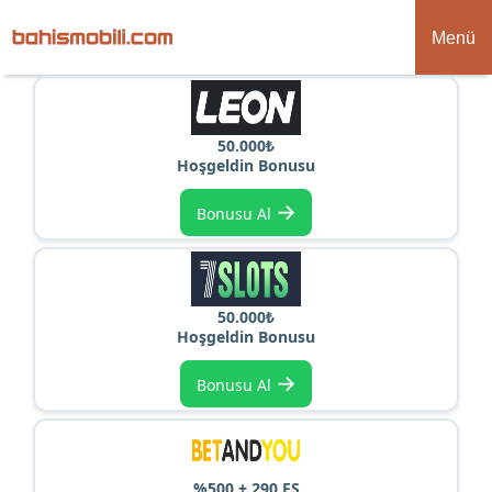
Menü
50.000₺
Hoşgeldin Bonusu
→
Bonusu Al
50.000₺
Hoşgeldin Bonusu
→
Bonusu Al
%500 + 290 FS