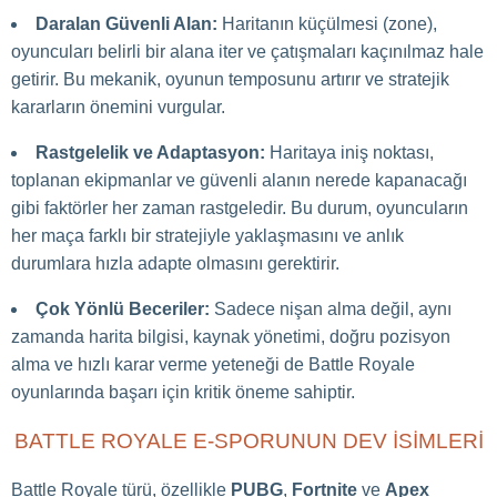
Daralan Güvenli Alan:
Haritanın küçülmesi (zone),
oyuncuları belirli bir alana iter ve çatışmaları kaçınılmaz hale
getirir. Bu mekanik, oyunun temposunu artırır ve stratejik
kararların önemini vurgular.
Rastgelelik ve Adaptasyon:
Haritaya iniş noktası,
toplanan ekipmanlar ve güvenli alanın nerede kapanacağı
gibi faktörler her zaman rastgeledir. Bu durum, oyuncuların
her maça farklı bir stratejiyle yaklaşmasını ve anlık
durumlara hızla adapte olmasını gerektirir.
Çok Yönlü Beceriler:
Sadece nişan alma değil, aynı
zamanda harita bilgisi, kaynak yönetimi, doğru pozisyon
alma ve hızlı karar verme yeteneği de Battle Royale
oyunlarında başarı için kritik öneme sahiptir.
BATTLE ROYALE E-SPORUNUN DEV İSIMLERI
Battle Royale türü, özellikle
PUBG
,
Fortnite
ve
Apex