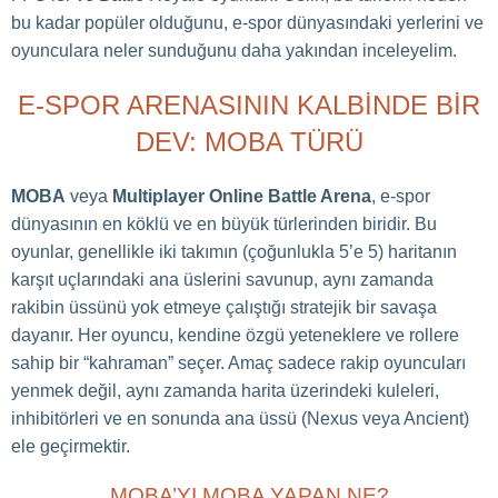
bu kadar popüler olduğunu, e-spor dünyasındaki yerlerini ve
oyunculara neler sunduğunu daha yakından inceleyelim.
E-SPOR ARENASININ KALBINDE BIR
DEV: MOBA TÜRÜ
MOBA
veya
Multiplayer Online Battle Arena
, e-spor
dünyasının en köklü ve en büyük türlerinden biridir. Bu
oyunlar, genellikle iki takımın (çoğunlukla 5’e 5) haritanın
karşıt uçlarındaki ana üslerini savunup, aynı zamanda
rakibin üssünü yok etmeye çalıştığı stratejik bir savaşa
dayanır. Her oyuncu, kendine özgü yeteneklere ve rollere
sahip bir “kahraman” seçer. Amaç sadece rakip oyuncuları
yenmek değil, aynı zamanda harita üzerindeki kuleleri,
inhibitörleri ve en sonunda ana üssü (Nexus veya Ancient)
ele geçirmektir.
MOBA’YI MOBA YAPAN NE?