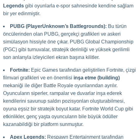
Legends
gibi oyunlarla e-spor sahnesinde kendine sağlam
bir yer edinmiştir.
PUBG (PlayerUnknown’s Battlegrounds):
Bu türün
öncülerinden olan PUBG, gerçekçi grafikleri ve askeri
simülasyon hissiyle öne çıkar. PUBG Global Championship
(PGC) gibi turnuvalar, stratejik derinliği ve yüksek gerilimli
son anlarıyla izleyicileri ekran başına kilitler.
Fortnite:
Epic Games tarafından geliştirilen Fortnite, çizgi
filmvari grafikleri ve en önemlisi
inşa etme (building)
mekaniği ile diğer Battle Royale oyunlarından ayrılır.
Oyuncuların siperler, rampalar ve duvarlar inşa ederek
kendilerini savunup saldırı pozisyonları oluşturabilmesi,
oyuna eşsiz bir stratejik boyut katar. Fortnite World Cup gibi
etkinlikler, genç yaşta oyuncuların bile büyük ödüller
kazanabildiği bir platform sunmuştur.
Apex Legends:
Respawn Entertainment tarafından