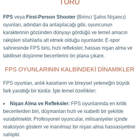
TÜRÜ
FPS
veya
First-Person Shooter
(Birinci Şahıs Nişancı)
oyunları, adından da anlaşılacağı gibi, oyuncunun
karakterinin gözünden dünyayı gördüğü ve temel amacın
rakipleri silahlarla alt etmek olduğu oyunlardır. E-spor
sahnesinde FPS türü, hızlı refleksler, hassas nişan alma ve
taktiksel düşünme becerilerini ön plana çıkarır.
FPS OYUNLARININ KALBINDEKI DINAMIKLER
FPS oyunları, anlık kararların ve bireysel yeteneğin büyük
fark yarattığı bir türdür. İşte temel özellikler:
Nişan Alma ve Refleksler:
FPS oyunlarında en kritik
becerilerden biri, düşmanları hızlı ve isabetli bir şekilde
vurabilmektir. Profesyonel oyuncular, milisaniyeler içinde
reaksiyon gösterir ve inanılmaz bir nişan alma hassasiyetine
sahiptir.